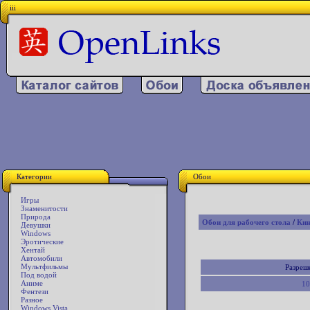
iii
Категории
Обои
Игры
Знаменитости
Природа
Обои для рабочего стола
/
Ки
Девушки
Windows
Эротические
Хентай
Автомобили
Мультфильмы
Разреш
Под водой
Аниме
10
Фентези
Разное
Windows Vista