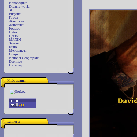
Новогодние
Dreamy world
3D
Рисунки
Город
Животные
Живопись
Космос
Небо
Цветы
MAXIM
Закаты
Кино
Мотоциклы
Спорт
National Geographic
Военные
Интерьер
Информация
Баннеры