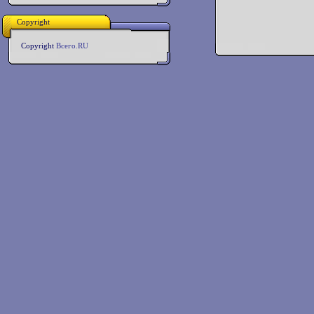
Copyright
Copyright
Всего.RU