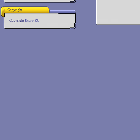
Copyright
Copyright
Всего.RU