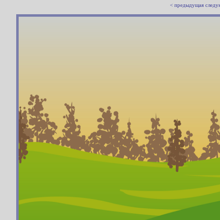
< предыдущая
следу